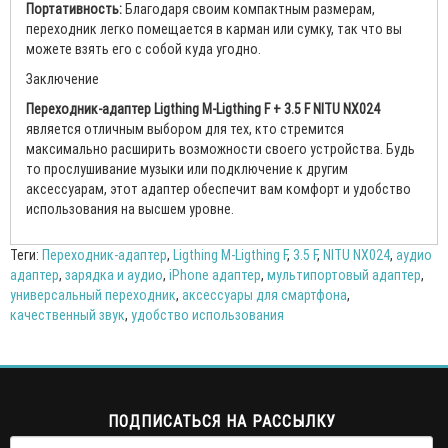
Портативность:
Благодаря своим компактным размерам,
переходник легко помещается в карман или сумку, так что вы
можете взять его с собой куда угодно.
Заключение
Переходник-адаптер Ligthing M-Ligthing F + 3.5 F NITU NX024
является отличным выбором для тех, кто стремится
максимально расширить возможности своего устройства. Будь
то прослушивание музыки или подключение к другим
аксессуарам, этот адаптер обеспечит вам комфорт и удобство
использования на высшем уровне.
Теги:
Переходник-адаптер
,
Ligthing M-Ligthing F
,
3.5 F
,
NITU NX024
,
аудио
адаптер
,
зарядка и аудио
,
iPhone адаптер
,
мультипортовый адаптер
,
универсальный переходник
,
аксессуары для смартфона
,
качественный звук
,
удобство использования
ПОДПИСАТЬСЯ НА РАССЫЛКУ