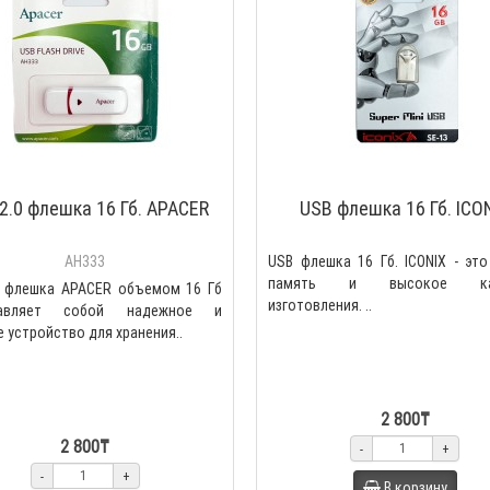
2.0 флешка 16 Гб. APACER
USB флешка 16 Гб. ICO
AH333
USB флешка 16 Гб. ICONIX - эт
память и высокое кач
0 флешка APACER объемом 16 Гб
изготовления. ..
тавляет собой надежное и
 устройство для хранения..
2 800₸
2 800₸
-
+
-
+
В корзину