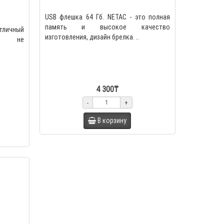
USB флешка 64 Гб. NETAC - это полная
память и высокое качество
отличный
изготовления, дизайн брелка. ..
гда не
4 300₸
-
+
В корзину