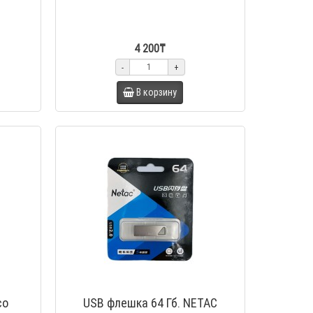
4 200₸
-
+
В корзину
co
USB флешка 64 Гб. NETAC