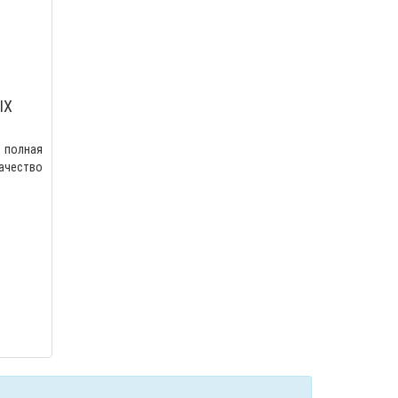
IX
 полная
ество