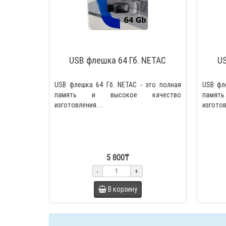
USB флешка 64 Гб. NETAC
US
USB флешка 64 Гб. NETAC - это полная
USB фл
память и высокое качество
памя
изготовления. ..
изготов
5 800₸
-
+
В корзину