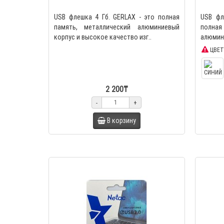
USB флешка 4 Гб. GERLAX - это полная
USB фл
память, металлический алюминиевый
полна
корпус и высокое качество изг..
алюмини
ЦВЕТ
2 200₸
-
+
В корзину