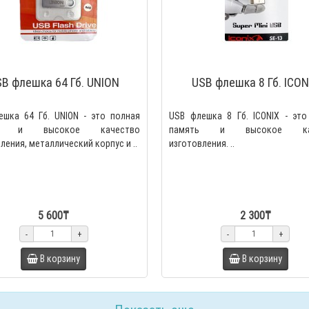
B флешка 64 Гб. UNION
USB флешка 8 Гб. ICON
ешка 64 Гб. UNION - это полная
USB флешка 8 Гб. ICONIX - это
ть и высокое качество
память и высокое кач
ления, металлический корпус и ..
изготовления. ..
5 600₸
2 300₸
-
+
-
+
В корзину
В корзину