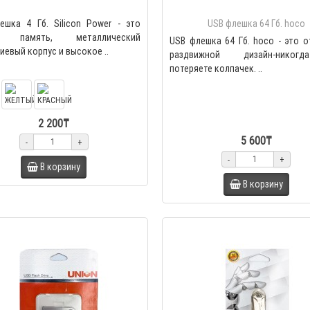
ешка 4 Гб. Silicon Power - это
USB флешка 64 Гб. hoco
я память, металлический
USB флешка 64 Гб. hoco - это 
евый корпус и высокое ..
раздвижной дизайн-нико
потеряете колпачек. ..
2 200₸
5 600₸
-
+
-
+
В корзину
В корзину