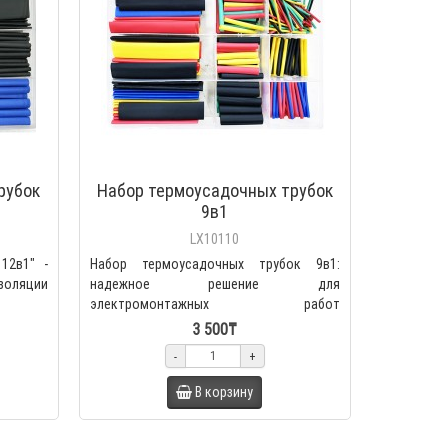
рубок
Набор термоусадочных трубок
9в1
LX10110
12в1" -
Набор термоусадочных трубок 9в1:
золяции
надежное решение для
электромонтажных работ
Термоусадочные трубк..
3 500₸
-
+
В корзину