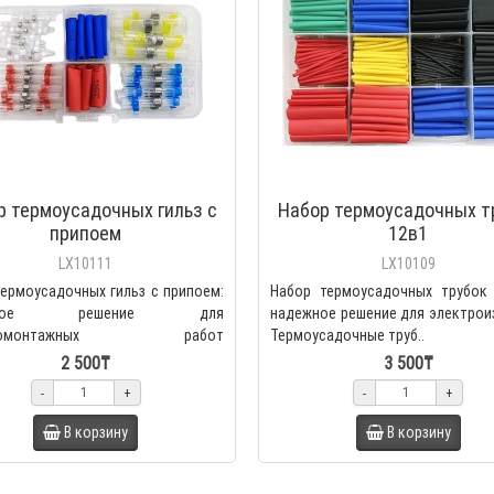
р термоусадочных гильз с
Набор термоусадочных т
припоем
12в1
LX10111
LX10109
ермоусадочных гильз с припоем:
Набор термоусадочных трубок 
ежное решение для
надежное решение для электрои
тромонтажных работ
Термоусадочные труб..
адочные ..
2 500₸
3 500₸
-
+
-
+
В корзину
В корзину