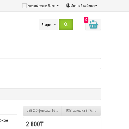
Язык
Личный кабинет
0
Везде
USB 2.0 флешка 16 Гб. APACER
USB флешка 8 Гб. ICONIX
сокое
2 800₸