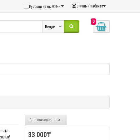
Язык
Личный кабинет
0
Везде
Светодиодная лампа освещения для фото-видео LED U600
льца.
33 000₸
еплый