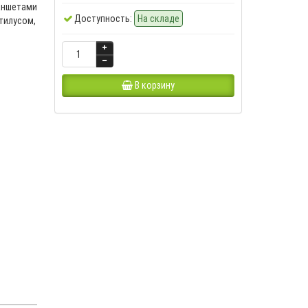
аншетами
Доступность:
На складе
тилусом,
В корзину