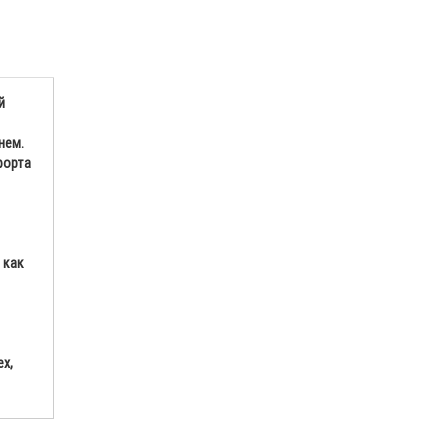
й
нем.
форта
 как
х,