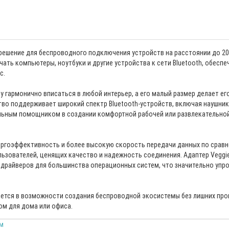
е решение для беспроводного подключения устройств на расстоянии до 20
ть компьютеры, ноутбуки и другие устройства к сети Bluetooth, обеспе
с.
 гармонично вписаться в любой интерьер, а его малый размер делает ег
во поддерживает широкий спектр Bluetooth-устройств, включая наушник
сальным помощником в создании комфортной рабочей или развлекательно
нергоэффективность и более высокую скорость передачи данных по срав
ьзователей, ценящих качество и надежность соединения. Адаптер Veggie
х драйверов для большинства операционных систем, что значительно упр
ется в возможности создания беспроводной экосистемы без лишних пр
ом для дома или офиса.
м