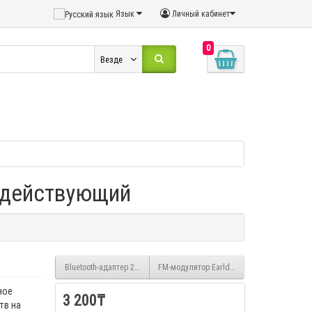
Язык
Личный кабинет
0
Везде
нодействующий
Bluetooth-адаптер 2в1 B16C приемник-передатчик
FM-модулятор Earldom ET-M60
ное
3 200₸
тв на