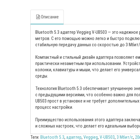
Описание
Bluetooth 5.3 адаптер Veggieg V-UB503 — это надежно
метров. С его помощью можно легко и быстро подключа
стабильную передачу данных со скоростью до 3 Мбит/
Компактный и стильный дизайн адаптера позволяет ему
практически незаметным при использовании. Устройст
колонки, клавиатуры и мыши, что делает его универ
среды.
Технология Bluetooth 5.3 обеспечивает улучшенную э
с предыдущими версиями, что особенно важно для пол
UB503 прост в установке и не требует дополнительны
процесс настройки.
Преимущество использования этого адаптера заключа
и сложных настроек, что делает его идеальным выбор
Теги:
Bluetooth 5.3
,
адаптер
,
Veggieg
,
V-UB503
,
3 Мбит/с
,
20