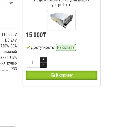
твенное
устройств
15 000₸
 110-220V
DC 24V
720W-30A
Доступность:
На складе
алюминий
ения ± 5%
ия: кулер
IP33
В корзину