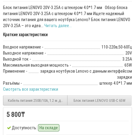
Блок питания LENOVO 20V-3.25A с штекером 4.0*1.7 мм Обзор блока
питания LENOVO 20V-3.25A с штекером 4.0*1.7 мм Ищете надежный
источник питания для вашего ноутбука Lenovo? Блок питания LENOVO
20V-3.25A – это идеа...
Читать далее...
Краткие характеристики
Входное напряжение -
110-220в;50-60Гц
Выходное напряжение -
20V
Выходной ток -
3.25А
Максимальная выходная мощность -
65W
Применение -
зарядка ноутбуков Lenovo с данным интерфейсом
зарядки
Разъёмы -
штекер 4.0*1.7 мм
Смотреть все характеристики
Кабель питания 250В/10A, 1.2 м.,для ноутбуков
Блок питания LENOVO USB-C 65W
5 800₸
Доступность:
На складе