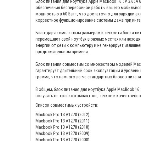
Блок питания для ноутбука Apple MacBook 16.5V 3.65A
обеспечения бесперебойной работы вашего мобильног
мощностью в 60 Ватт, что достаточно для зарядки ак
корректное функционирование системы даже при инте
Благодаря компактным размерам и легкости блока пит
перемещают свой ноутбук в разных местах или находя
энергии от сети к компьютеру и не генерирует излишне
продолжительном времени.
Блок питания совместим со множеством моделей MacB
гарантирует длительный срок эксплуатации и уровень
грамма, что намного легче стандартных блоков питани
В общем, блок питания для ноутбука Apple MacBook 16
получить не только компактное, легкое и качественн
Список совместимых устройств:
Macbook Pro 13 A1278 (2012)
Macbook Pro 13 A1278 (2011)
Macbook Pro 13 A1278 (2010)
Macbook Pro 13 A1278 (2009)
Macbook Pro 13 A1278 (2008)