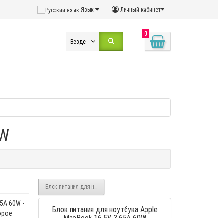
Язык
Личный кабинет
0
Везде
0W
Блок питания для ноутбука Apple MacBook USB-C 87W
5A 60W -
Блок питания для ноутбука Apple
орое
MacBook 16.5V 3.65A 60W