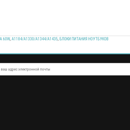
5A 60W
,
A1184/A1330/A1344/A1435
,
БЛОКИ ПИТАНИЯ НОУТБУКОВ