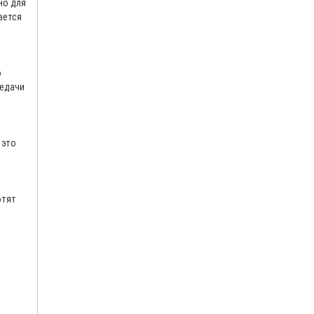
но для
ается
о
редачи
 это
отят