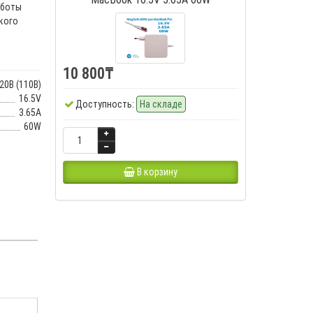
аботы
кого
10 800₸
20В (110В)
16.5V
Доступность:
На складе
3.65A
60W
В корзину