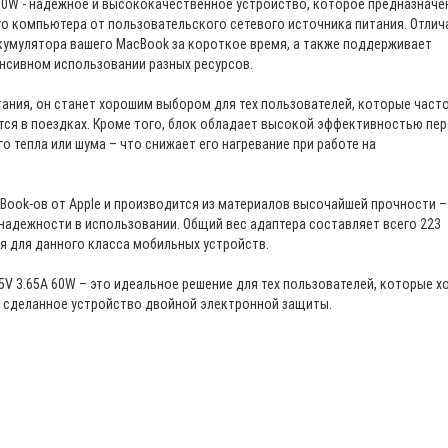
 60W - надежное и высококачественное устройство, которое предназначе
о компьютера от пользовательского сетевого источника питания. Отлич
кумулятора вашего MacBook за короткое время, а также поддерживает
нсивном использовании разных ресурсов.
ания, он станет хорошим выбором для тех пользователей, которые част
тся в поездках. Кроме того, блок обладает высокой эффективностью пе
го тепла или шума – что снижает его нагревание при работе на
ook-ов от Apple и производится из материалов высочайшей прочности –
 надежности в использовании. Общий вес адаптера составляет всего 223
я для данного класса мобильных устройств.
.5V 3.65A 60W – это идеальное решение для тех пользователей, которые х
о сделанное устройство двойной электронной защиты.