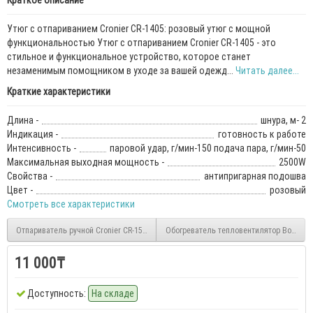
Краткое описание
Утюг с отпариванием Cronier CR-1405: розовый утюг с мощной
функциональностью Утюг с отпариванием Cronier CR-1405 - это
стильное и функциональное устройство, которое станет
незаменимым помощником в уходе за вашей одежд...
Читать далее...
Краткие характеристики
Длина -
шнура, м- 2
Индикация -
готовность к работе
Интенсивность -
паровой удар, г/мин-150 подача пара, г/мин-50
Максимальная выходная мощность -
2500W
Свойства -
антипригарная подошва
Цвет -
розовый
Смотреть все характеристики
Отпариватель ручной Cronier CR-1506
Обогреватель тепловентилятор Bosch F
11 000₸
Доступность:
На складе