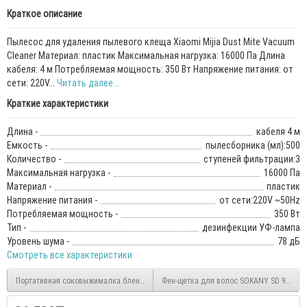
Краткое описание
Пылесос для удаления пылевого клеща Xiaomi Mijia Dust Mite Vacuum
Cleaner Материал: пластик Максимальная нагрузка: 16000 Па Длина
кабеля: 4 м Потребляемая мощность: 350 Вт Напряжение питания: от
сети: 220V...
Читать далее...
Краткие характеристики
Длина -
кабеля 4 м
Емкость -
пылесборника (мл):500
Количество -
ступеней фильтрации:3
Максимальная нагрузка -
16000 Па
Материал -
пластик
Напряжение питания -
от сети:220V ~50Hz
Потребляемая мощность -
350 Вт
Тип -
дезинфекции УФ-лампа
Уровень шума -
78 дБ
Смотреть все характеристики
Портативная соковыжималка блендер Xiaomi Mijia Portable Juicer Cup
Фен-щетка для волос SOKANY SD 903 с 