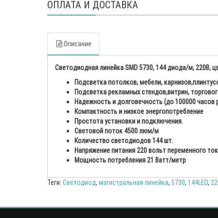
ОПЛАТА И ДОСТАВКА
Описание
Cветодиодная линейка SMD 5730, 144 диода/м, 220В, ц
Подсветка потолков, мебели, карнизов,плинтусо
Подсветка рекламных стендов,витрин, торговог
Надежность и долговечность (до 100000 часов 
Компактность и низкое энергопотребление
Простота установки и подключения.
Световой поток 4500 люм/м
Количество светодиодов 144 шт.
Напряжение питания 220 вольт переменного то
Мощность потребления 21 Ватт/метр
Теги:
Светодиод
,
магистральная линейка
,
5730
,
144LED
,
22