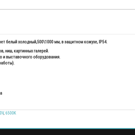
вет белый холодный,500\1000 мм, в защитном кожухе, IP54.
в, ниш, картинных галерей.
о и выставочного оборудования.
работы).
ка
0V
,
6500K