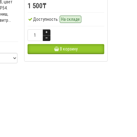
В, цвет
1 500₸
P54.
 ниш,
Доступность:
На складе
итр...
В корзину