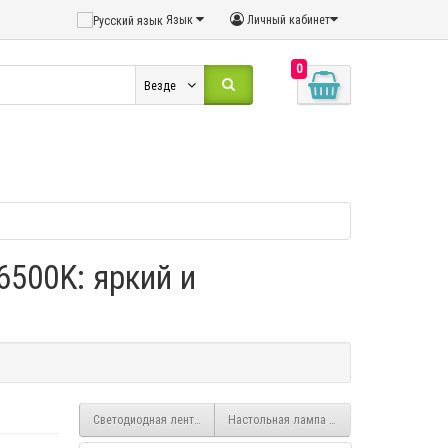
Язык
Личный кабинет
0
Везде
6500K: яркий и
Светодиодная лента LED RGB 60LED IP65 5м.
Настольная лампа "Хайтек" с двумя вида