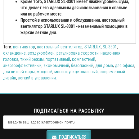
Кроме того, STARLUX SL-3301 имеет низкий уровень шума,
что делает его идеальным для использования в спальне
или на рабочем месте.
Простой в использовании и обслуживании, настольный
вентилятор STARLUX SL-3301 - незаменимый помощник в
жаркие летние дни.
Теги:
вентилятор
,
настольный вентилятор
,
STARLUX
,
SL-3301
,
охлаждение
,
воздухообмен
,
регулировка скорости
,
наклонная
головка
,
тихий режим
,
портативный
,
компактный
,
энергоэффективный
,
экономичный
,
безопасный
,
для дома
,
для офиса
,
для летней жары
,
мощный
,
многофункциональный
,
современный
дизайн
,
легкий в управлении.
ПОДПИСАТЬСЯ НА РАССЫЛКУ
ПОДПИСАТЬСЯ