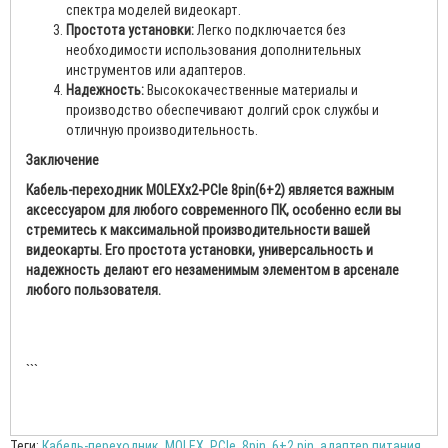
спектра моделей видеокарт.
Простота установки:
Легко подключается без
необходимости использования дополнительных
инструментов или адаптеров.
Надежность:
Высококачественные материалы и
производство обеспечивают долгий срок службы и
отличную производительность.
Заключение
Кабель-переходник MOLEXх2-PCIe 8pin(6+2) является важным
аксессуаром для любого современного ПК, особенно если вы
стремитесь к максимальной производительности вашей
видеокарты. Его простота установки, универсальность и
надежность делают его незаменимым элементом в арсенале
любого пользователя.
```
Теги:
Кабель-переходник
,
MOLEX
,
PCIe
,
8pin
,
6+2 pin
,
адаптер питания
,