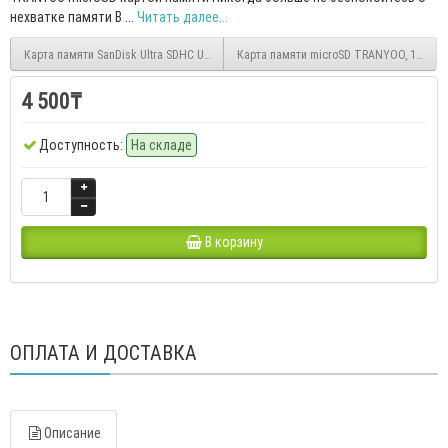
нехватке памяти В ...
Читать далее...
Карта памяти SanDisk Ultra SDHC UHS-I, 32Гб
Карта памяти microSD TRANYOO, 128 Gb. 
4 500₸
Доступность:
На складе
В корзину
ОПЛАТА И ДОСТАВКА
Описание