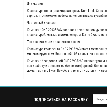
Индикация
Клавиатура оснащена индикаторами Num Lock, Caps Loc
заряда, что поможет избежать неприятных ситуаций во
Частотный диапазон
Комплект ONE 229352AG работает в частотном диапазо
клавиатурой, мышью и компьютером. Вы не будете исп
Тип клавиатуры и количество клавиш
Клавиатура комплекта ONE 229352AG имеет мембранну
минимизирует шум. Всего в ней 108 клавиш, что позвол
Комплект беспроводной ONE 229352AG клавиатура+мыш
вашу работу и сделают ее более комфортной. Они отл
дома, так и в офисе. Приобретите этот комплект и на
ПОДПИСАТЬСЯ НА РАССЫЛКУ