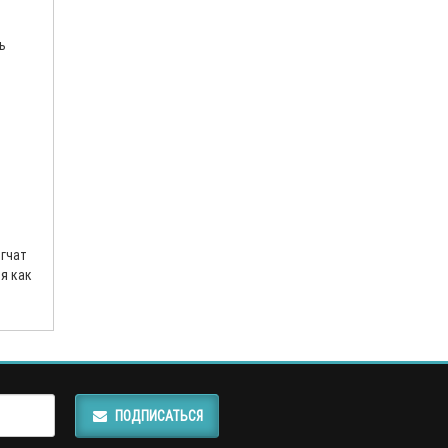
ь
гчат
я как
ПОДПИСАТЬСЯ