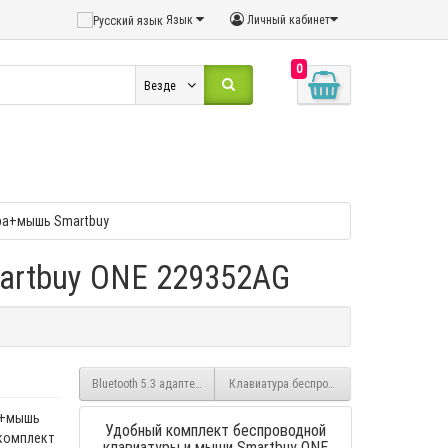
Язык
Личный кабинет
0
Везде
ра+мышь Smartbuy
artbuy ONE 229352AG
Bluetooth 5.3 адаптер Veggieg V-UB503, 3 Мбит/с, 20м
Клавиатура беспроводная ONE 231 мульт
а+мышь
Удобный комплект беспроводной
 комплект
клавиатуры и мыши Smartbuy ONE