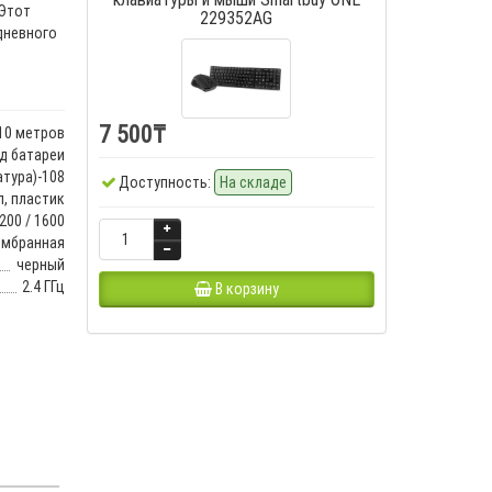
 Этот
229352AG
дневного
7 500₸
10 метров
яд батареи
атура)-108
Доступность:
На складе
, пластик
200 / 1600
ембранная
черный
2.4 ГГц
В корзину