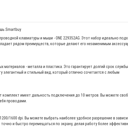
шь Smartbuy
проводной клавиатуры и мыши - ONE 229352AG. Этот набор идеально под
 обладает рядом преимуществ, которые делают его незаменимым аксессу
 материалов - металла и пластика. Это гарантирует долгий срок службы
у элегантный и стильный вид, который отлично сочетается с любым
от комплект имеет дальность подключения до 10 метров. Вы можете сво
себя проводами.
200/1600 dpi. Вы можете выбрать наиболее удобное разрешение в завис
т точно и быстро перемещаться по экрану, делая работу более эффективн