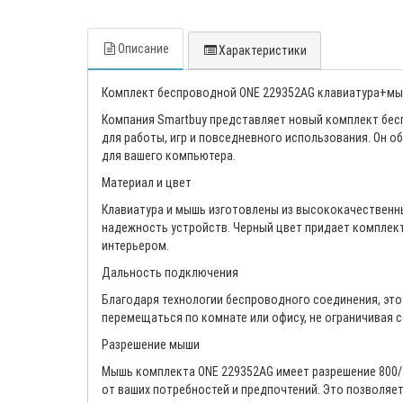
Описание
Характеристики
Комплект беспроводной ONE 229352AG клавиатура+мы
Компания Smartbuy представляет новый комплект бес
для работы, игр и повседневного использования. Он
для вашего компьютера.
Материал и цвет
Клавиатура и мышь изготовлены из высококачественных
надежность устройств. Черный цвет придает комплект
интерьером.
Дальность подключения
Благодаря технологии беспроводного соединения, эт
перемещаться по комнате или офису, не ограничивая 
Разрешение мыши
Мышь комплекта ONE 229352AG имеет разрешение 800/1
от ваших потребностей и предпочтений. Это позволяе