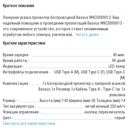
Краткое описание
Лазерная указка презентер беспроводной Baseus WKCD000013: Ваш
надежный помощник в проведении презентаций Baseus WKCD000013 -
это современное устройство, которое станет незаменимым
атрибутом любого спикера, учителя или...
Читать далее...
Краткие характеристики
Время зарядки -
45 мин.
Время работы -
90 дней
Индикация -
LED лазер
Интерфейсы подключения -
USB Type-A (M), USB Type-C (F), USB Type-C
(M)
Комплектация -
1x Беспроводной презентер с лазерной указкой
Baseus 1x Ресивер 1x Кабель Type-A - Type-C 1м. 1x
упаковка
Размер -
Высота (мм)-143 Ширина (мм)-30 Толщина (мм)-14
Тип аккумулятора -
литий-ионный 250 мА/ч
Функции управления -
кнопки, переключатель
Цвет -
серый
Смотреть все характеристики