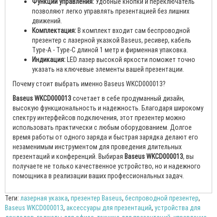
Функции управления:
Удобные кнопки и переключатель
позволяют легко управлять презентацией без лишних
движений.
Комплектация:
В комплект входит сам беспроводной
презентер с лазерной указкой Baseus, ресивер, кабель
Type-A - Type-C длиной 1 метр и фирменная упаковка.
Индикация:
LED лазер высокой яркости поможет точно
указать на ключевые элементы вашей презентации.
Почему стоит выбрать именно Baseus WKCD000013?
Baseus WKCD000013
сочетает в себе продуманный дизайн,
высокую функциональность и надежность. Благодаря широкому
спектру интерфейсов подключения, этот презентер можно
использовать практически с любым оборудованием. Долгое
время работы от одного заряда и быстрая зарядка делают его
незаменимым инструментом для проведения длительных
презентаций и конференций. Выбирая
Baseus WKCD000013
, вы
получаете не только качественное устройство, но и надежного
помощника в реализации ваших профессиональных задач.
Теги:
лазерная указка
,
презентер Baseus
,
беспроводной презентер
,
Baseus WKCD000013
,
аксессуары для презентаций
,
устройства для