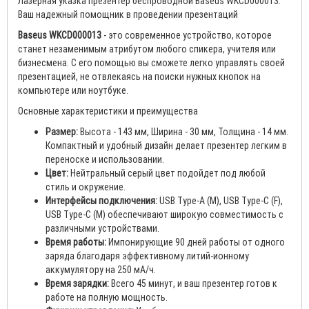
Лазерная указка презентер беспроводной Baseus WKCD000013:
Ваш надежный помощник в проведении презентаций
Baseus WKCD000013
- это современное устройство, которое
станет незаменимым атрибутом любого спикера, учителя или
бизнесмена. С его помощью вы сможете легко управлять своей
презентацией, не отвлекаясь на поиски нужных кнопок на
компьютере или ноутбуке.
Основные характеристики и преимущества
Размер:
Высота - 143 мм, Ширина - 30 мм, Толщина - 14 мм.
Компактный и удобный дизайн делает презентер легким в
переноске и использовании.
Цвет:
Нейтральный серый цвет подойдет под любой
стиль и окружение.
Интерфейсы подключения:
USB Type-A (M), USB Type-C (F),
USB Type-C (M) обеспечивают широкую совместимость с
различными устройствами.
Время работы:
Импонирующие 90 дней работы от одного
заряда благодаря эффективному литий-ионному
аккумулятору на 250 мА/ч.
Время зарядки:
Всего 45 минут, и ваш презентер готов к
работе на полную мощность.