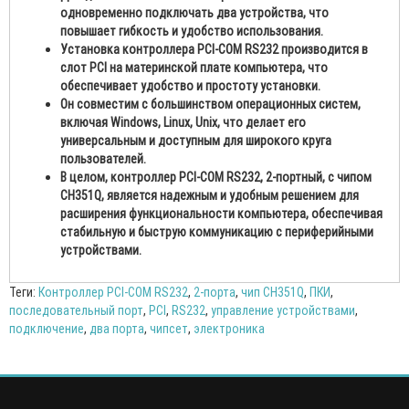
одновременно подключать два устройства, что
повышает гибкость и удобство использования.
Установка контроллера PCI-COM RS232 производится в
слот PCI на материнской плате компьютера, что
обеспечивает удобство и простоту установки.
Он совместим с большинством операционных систем,
включая Windows, Linux, Unix, что делает его
универсальным и доступным для широкого круга
пользователей.
В целом, контроллер PCI-COM RS232, 2-портный, с чипом
CH351Q, является надежным и удобным решением для
расширения функциональности компьютера, обеспечивая
стабильную и быструю коммуникацию с периферийными
устройствами.
Теги:
Контроллер PCI-COM RS232
,
2-порта
,
чип CH351Q
,
ПКИ
,
последовательный порт
,
PCI
,
RS232
,
управление устройствами
,
подключение
,
два порта
,
чипсет
,
электроника