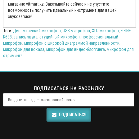
магазине vitmart.kz. Заказывайте сейчас и не упустите
возможность получить идеальный инструмент для вашей
звукозаписи!
Теги:
Динамический микрофон
,
USB микрофон
,
XLR микрофон
,
FIFINE
K688
,
запись звука
,
студийный микрофон
,
профессиональный
микрофон
,
микрофон с широкой диаграммой направленности
,
микрофон для вокала
,
микрофон для видео-блоггинга
,
микрофон для
стриминга.
ПОДПИСАТЬСЯ НА РАССЫЛКУ
ПОДПИСАТЬСЯ