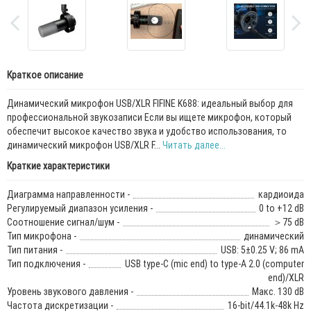
Краткое описание
Динамический микрофон USB/XLR FIFINE K688: идеальный выбор для
профессиональной звукозаписи Если вы ищете микрофон, который
обеспечит высокое качество звука и удобство использования, то
динамический микрофон USB/XLR F...
Читать далее...
Краткие характеристики
Диаграмма направленности -
кардиоида
Регулируемый диапазон усиления -
0 to +12 dB
Соотношение сигнал/шум -
＞75 dB
Тип микрофона -
динамический
Тип питания -
USB: 5±0.25 V; 86 mA
Тип подключения -
USB type-C (mic end) to type-A 2.0 (computer
end)/XLR
Уровень звукового давления -
Макс. 130 dB
Частота дискретизации -
16-bit/44.1k-48k Hz