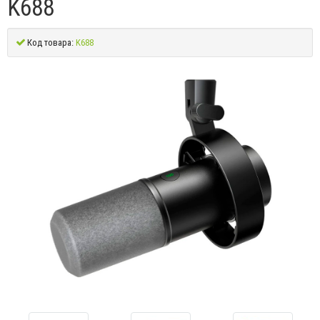
K688
Код товара:
K688