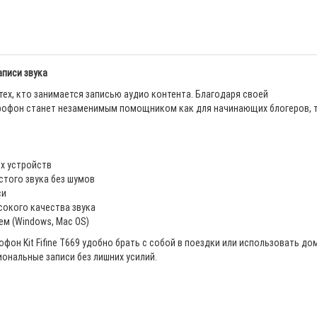
аписи звука
 тех, кто занимается записью аудио контента. Благодаря своей
крофон станет незаменимым помощником как для начинающих блогеров, т
х устройств
того звука без шумов
си
ысокого качества звука
м (Windows, Mac OS)
он Kit Fifine T669 удобно брать с собой в поездки или использовать до
ональные записи без лишних усилий.