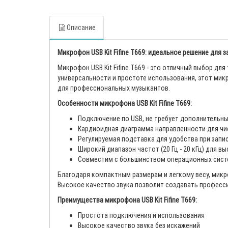
Описание
Микрофон USB Kit Fifine T669: идеальное решение для з
Микрофон USB Kit Fifine T669 - это отличный выбор для
универсальности и простоте использования, этот ми
для профессиональных музыкантов.
Особенности микрофона USB Kit Fifine T669:
Подключение по USB, не требует дополнительны
Кардиоидная диаграмма направленности для чис
Регулируемая подставка для удобства при запи
Широкий диапазон частот (20 Гц - 20 кГц) для в
Совместим с большинством операционных систе
Благодаря компактным размерам и легкому весу, микроф
Высокое качество звука позволит создавать професси
Преимущества микрофона USB Kit Fifine T669:
Простота подключения и использования
Высокое качество звука без искажений