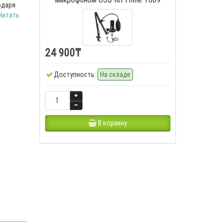
одаря
Читать
24 900₸
Доступность:
На складе
В корзину