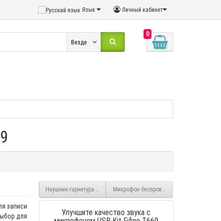
Язык
Личный кабинет
0
Везде
69
Наушник-гарнитура операторский DH600
Микрофон беспроводной hoco S31 Stream с
ля записи
Улучшите качество звука с
выбор для
микрофоном USB Kit Fifine T669