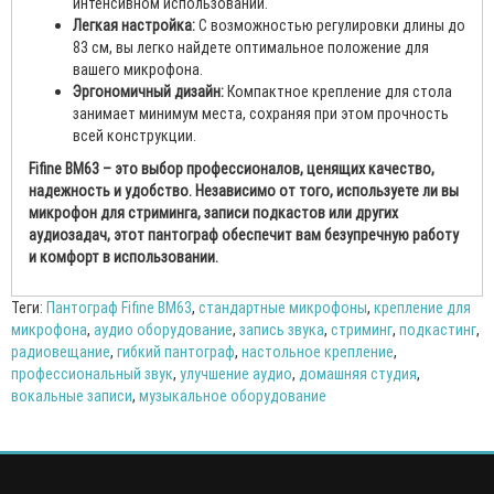
интенсивном использовании.
Легкая настройка:
С возможностью регулировки длины до
83 см, вы легко найдете оптимальное положение для
вашего микрофона.
Эргономичный дизайн:
Компактное крепление для стола
занимает минимум места, сохраняя при этом прочность
всей конструкции.
Fifine BM63 – это выбор профессионалов, ценящих качество,
надежность и удобство. Независимо от того, используете ли вы
микрофон для стриминга, записи подкастов или других
аудиозадач, этот пантограф обеспечит вам безупречную работу
и комфорт в использовании.
Теги:
Пантограф Fifine BM63
,
стандартные микрофоны
,
крепление для
микрофона
,
аудио оборудование
,
запись звука
,
стриминг
,
подкастинг
,
радиовещание
,
гибкий пантограф
,
настольное крепление
,
профессиональный звук
,
улучшение аудио
,
домашняя студия
,
вокальные записи
,
музыкальное оборудование