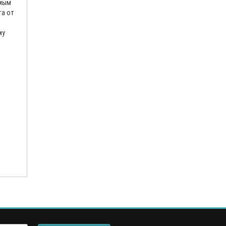
имым
та от
му