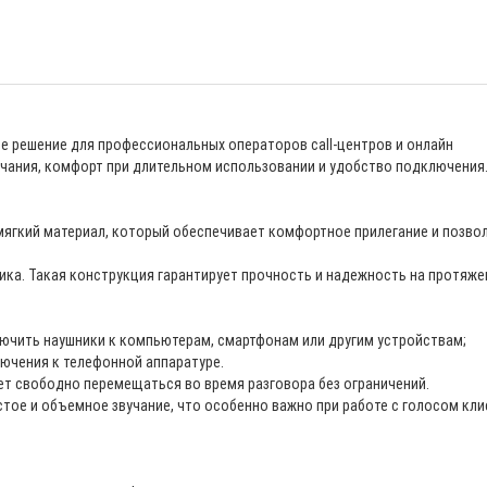
ое решение для профессиональных операторов call-центров и онлайн
учания, комфорт при длительном использовании и удобство подключения
мягкий материал, который обеспечивает комфортное прилегание и позво
ика. Такая конструкция гарантирует прочность и надежность на протяже
лючить наушники к компьютерам, смартфонам или другим устройствам;
лючения к телефонной аппаратуре.
ет свободно перемещаться во время разговора без ограничений.
стое и объемное звучание, что особенно важно при работе с голосом кл