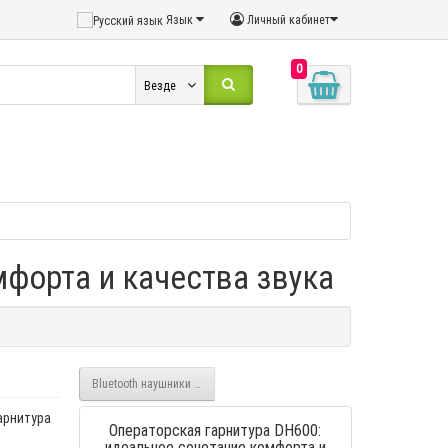
Язык
Личный кабинет
0
Везде
мфорта и качества звука
Bluetooth наушники MDR-XB450BT
арнитура
Операторская гарнитура DH600:
идеальное сочетание комфорта и