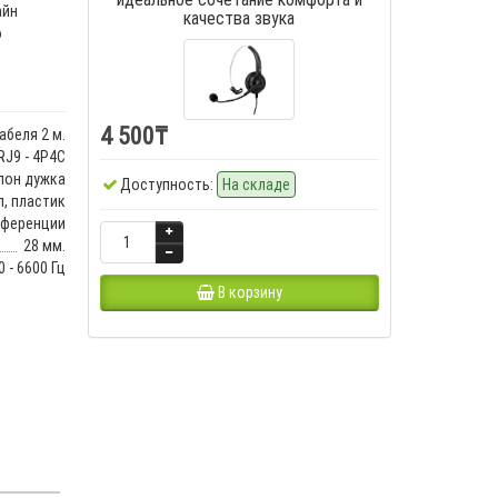
айн
качества звука
о
4 500₸
абеля 2 м.
RJ9 - 4P4C
лон дужка
Доступность:
На складе
, пластик
нференции
28 мм.
 - 6600 Гц
В корзину