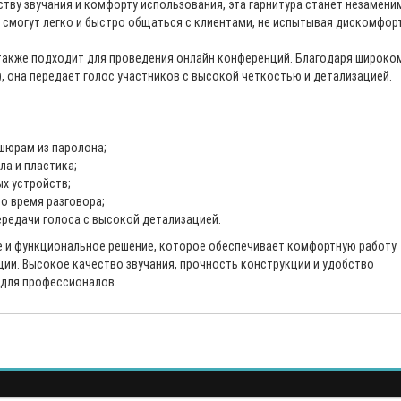
тву звучания и комфорту использования, эта гарнитура станет незамен
и смогут легко и быстро общаться с клиентами, не испытывая дискомфор
также подходит для проведения онлайн конференций. Благодаря широко
), она передает голос участников с высокой четкостью и детализацией.
шюрам из паролона;
а и пластика;
х устройств;
о время разговора;
редачи голоса с высокой детализацией.
е и функциональное решение, которое обеспечивает комфортную работу
ции. Высокое качество звучания, прочность конструкции и удобство
 для профессионалов.