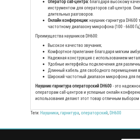
Оператор call-центра:
благодаря высокому качес
инструментом для операторов call-центров. Он
длительных разговоров.
Онлайн конференции:
наушник-гарнитура DH600 
частотному диапазону микрофона (100 - 6600 Гц
Преимущества наушников DH600:
Высокое качество звучания;
Комфортное прилегание благодаря мягким амбу
Надежная конструкция с использованием металл
Удобные интерфейсы подключения для различны
Длинный кабель для свободного перемещения в
Широкий частотный диапазон микрофона для пе
Наушник-гарнитура операторский DH600
- это надежно
операторам call-центров и успешные онлайн конферен
использования делают этот товар отличным выбором
Теги:
Наушники
,
гарнитура
,
операторский
,
DH600