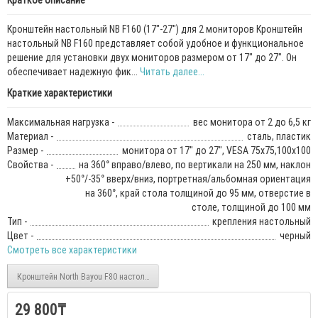
Краткое описание
Кронштейн настольный NB F160 (17"-27") для 2 мониторов Кронштейн
настольный NB F160 представляет собой удобное и функциональное
решение для установки двух мониторов размером от 17" до 27". Он
обеспечивает надежную фик...
Читать далее...
Краткие характеристики
Максимальная нагрузка -
вес монитора от 2 до 6,5 кг
Материал -
сталь, пластик
Размер -
монитора от 17" до 27", VESA 75x75,100x100
Свойства -
на 360° вправо/влево, по вертикали на 250 мм, наклон
+50°/-35° вверх/вниз, портретная/альбомная ориентация
на 360°, край стола толщиной до 95 мм, отверстие в
столе, толщиной до 100 мм
Тип -
крепления настольный
Цвет -
черный
Смотреть все характеристики
Кронштейн North Bayou F80 настольный (17"-30")
29 800₸