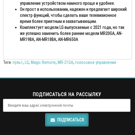
управление устройством намного проще и удобнее.
Он прост в использовании, надежен и предлагает широкий
спектр функций, чтобы сделать ваше телевизионное
время более приятным и захватывающим.
Комплектует модели LG выпускаемые с 2021 года,
но так
же успешно заменить более ранние модели MR20GA, AN-
MR19BA, AN-MR18BA, AN-MR650A
Теги:
пульт
,
LG
,
Magic Remote
,
MR-21GA
,
голосовое управление
ПОДПИСАТЬСЯ НА РАССЫЛКУ
ПОДПИСАТЬСЯ