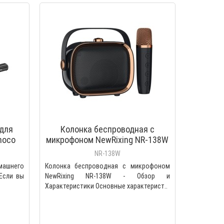
для
Колонка беспроводная с
hoco
микрофоном NewRixing NR-138W
NR-138W
машнего
Колонка беспроводная с микрофоном
 Если вы
NewRixing NR-138W - Обзор и
Характеристики Основные характерист..