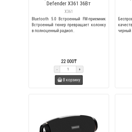
Defender X361 36Вт
X361
Bluetooth 5.0 Встроенный FM-приемник
Беспро
Встроенный тюнер превращает колонку
качеств
в полноценный радиоп..
черный 
22 000₸
-
+
В корзину