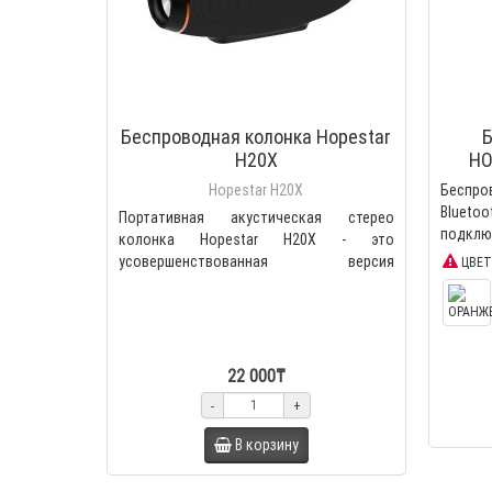
Беспроводная колонка Hopestar
Б
H20X
HO
Hopestar H20X
Беспро
Blueto
Портативная акустическая стерео
подключ
колонка Hopestar H20X - это
усовершенствованная версия
ЦВЕТ
популярной..
22 000₸
-
+
В корзину