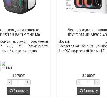
еспроводная колонка
Беспроводная колон
PESTAR PARTY ONE Mini
JOYROOM JR-MW02 4
водной протокол соединения:
Модель: JR-M
oth V5.0, TWS (возможность
Беспроводная колонка мощно
ения 2-х колонок к одно..
Вт с RGB-подсветкой. Версия BТ: .
14 700₸
34 000₸
-
+
-
+
В корзину
В корзину