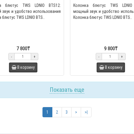
ка блютус TWS LDNIO BTS12:
Колонка блютус TWS LDNIO 
 звук и удобство использования
мощный звук и удобство исполь
 блютус TWS LDNIO BTS..
Колонка блютус TWS LDNIO BTS..
7 800₸
9 800₸
-
+
-
+
В корзину
В корзину
Показать еще
1
2
3
>
>|