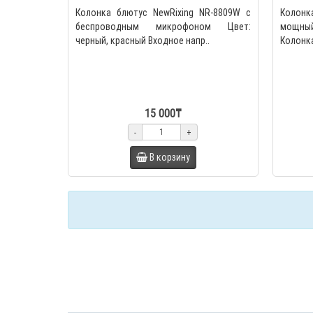
Колонка блютус NewRixing NR-8809W с
Колон
беспроводным микрофоном Цвет:
мощный
черный, красный Входное напр..
Колонка
15 000₸
-
+
В корзину