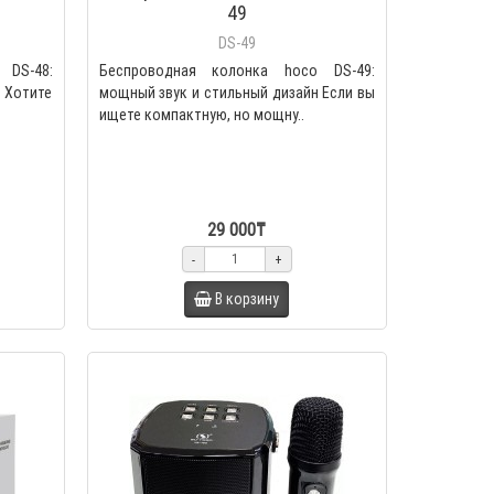
49
DS-49
 DS-48:
Беспроводная колонка hoco DS-49:
 Хотите
мощный звук и стильный дизайн Если вы
ищете компактную, но мощну..
29 000₸
-
+
В корзину