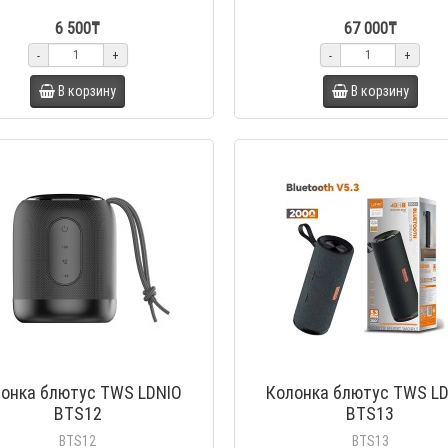
6 500₸
67 000₸
-
+
-
+
В корзину
В корзину
онка блютус TWS LDNIO
Колонка блютус TWS L
BTS12
BTS13
BTS12
BTS13