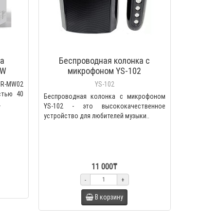
ка
Беспроводная колонка с
0W
микрофоном YS-102
W02
YS-102
стью 40
Беспроводная колонка с микрофоном
.
YS-102 - это высококачественное
устройство для любителей музыки..
11 000₸
-
+
В корзину