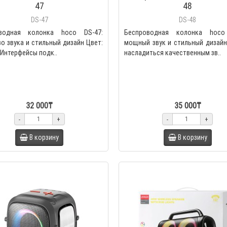
47
48
DS-47
DS-48
водная колонка hoco DS-47:
Беспроводная колонка hoco
о звука и стильный дизайн Цвет:
мощный звук и стильный дизайн
Интерфейсы подк..
насладиться качественным зв..
32 000₸
35 000₸
-
+
-
+
В корзину
В корзину