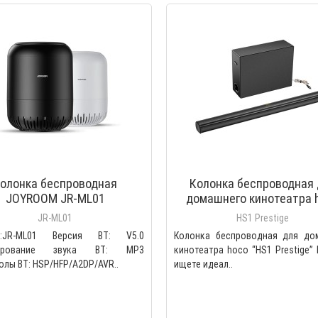
олонка беспроводная
Колонка беспроводная 
JOYROOM JR-ML01
домашнего кинотеатра 
“HS1 Prestige”
JR-ML01
HS1 Prestige
ь:JR-ML01 Версия BT: V5.0
Колонка беспроводная для до
ирование звука BT: MP3
кинотеатра hoco “HS1 Prestige”
лы BT: HSP/HFP/A2DP/AVR..
ищете идеал..