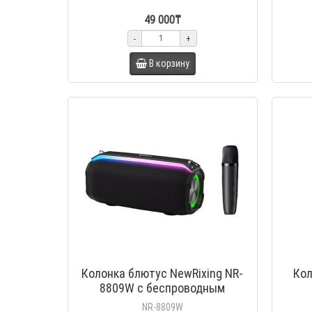
49 000₸
-
+
В корзину
Колонка блютус NewRixing NR-
Кол
8809W с беспроводным
микрофоном
NR-8809W