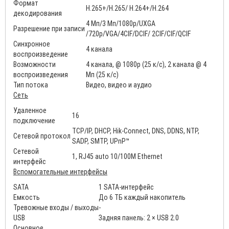
Формат
H.265+/H.265/ H.264+/H.264
декодирования
4 Мп/3 Мп/1080p/UXGA
Разрешение при записи
/720p/VGA/4CIF/DCIF/ 2CIF/CIF/QCIF
Синхронное
4 канала
воспроизведение
Возможности
4 канала, @ 1080p (25 к/с), 2 канала @ 4
воспроизведения
Мп (25 к/с)
Тип потока
Видео, видео и аудио
Сеть
Удаленное
16
подключение
TCP/IP, DHCP, Hik-Connect, DNS, DDNS, NTP,
Сетевой протокол
SADP, SMTP, UPnP™
Сетевой
1, RJ45 auto 10/100M Ethernet
интерфейс
Вспомогательные интерфейсы
SATA
1 SATA-интерфейс
Емкость
До 6 ТБ каждый накопитель
Тревожные входы / выходы
-
USB
Задняя панель: 2 × USB 2.0
Основное